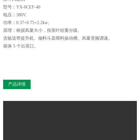
型号：YX-6CEF-40
电压：380V.
功率：0.37+0.75+2.2kw。
原理：根据风量大小，按茶叶轻重分级。
含输送带提升机、储料斗及喂料振动槽、风量变频调速。
箱体 5 个出茶口。
产品详情