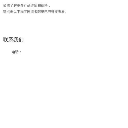
如需了解更多产品详情和价格，
请点击以下淘宝网或者阿里巴巴链接查看。
联系我们
电话：
0595-23200006,156-5980-1126 (微信同号）
地址：
福建省泉州市安溪县龙门镇2025产业园A-20地块
邮箱：
amy@kuntok.com
咨询
如欲查询我们的产品或价目表 , 请将您的邮件发给我们，我们将在24小时内与您